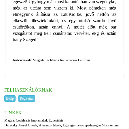
egészet! Úgyhogy már most karanténban van szegényke,
még az utcára sem viszem ki. Most pénteken még
elmegyünk állításra az EduKid-be, jövő hétfőn az
elkészült illesztékünkért, és egy utolsó szurdo jövő
csütörtökön, aztán ennyi. A műtét előtt még pár
vizsgálatot meg kell csináltatni: vérvétel, ekg és aztán
irány Szeged!
Kulcsszavak:
Szegedi Cochleáris Implantációs Centrum
FELHASZNÁLÓKNAK
/
Belép
Regisztrál
LINKEK
Magyar Cochleáris Implantáltak Egyesülete
Duráczky József Óvoda, Általános Iskola, Egységes Gyógypedagógiai Módszertani