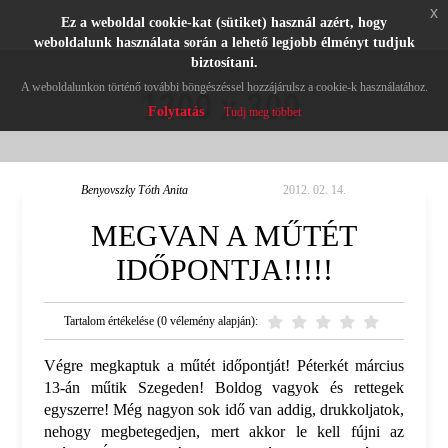
x
Ez a weboldal cookie-kat (sütiket) használ azért, hogy
weboldalunk használata során a lehető legjobb élményt tudjuk
biztosítani.
A weboldalunkon történő további böngészéssel hozzájárulsz a cookie-k használatához.
Folytatás
Tudj meg többet
Benyovszky Tóth Anita
2012. 02. 14.
MEGVAN A MŰTÉT
IDŐPONTJA!!!!!
Tartalom értékelése (0 vélemény alapján):
Végre megkaptuk a műtét időpontját! Péterkét március
13-án műtik Szegeden! Boldog vagyok és rettegek
egyszerre! Még nagyon sok idő van addig, drukkoljatok,
nehogy megbetegedjen, mert akkor le kell fújni az