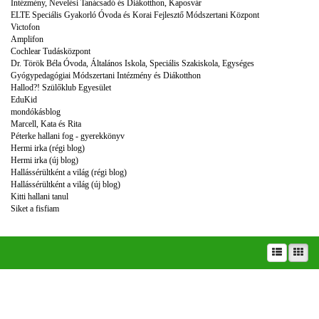
Intézmény, Nevelési Tanácsadó és Diákotthon, Kaposvár
ELTE Speciális Gyakorló Óvoda és Korai Fejlesztő Módszertani Központ
Victofon
Amplifon
Cochlear Tudásközpont
Dr. Török Béla Óvoda, Általános Iskola, Speciális Szakiskola, Egységes
Gyógypedagógiai Módszertani Intézmény és Diákotthon
Hallod?! Szülőklub Egyesület
EduKid
mondókásblog
Marcell, Kata és Rita
Péterke hallani fog - gyerekkönyv
Hermi irka (régi blog)
Hermi irka (új blog)
Hallássérültként a világ (régi blog)
Hallássérültként a világ (új blog)
Kitti hallani tanul
Siket a fisfiam
A prae.hu művészeti portál és a Prae folyóirat kiadását, működését a Magyar Kultúráért